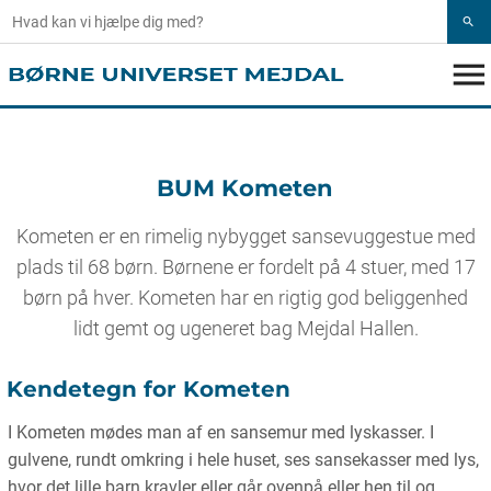
search
menu
BUM Kometen
Kometen er en rimelig nybygget sansevuggestue med
plads til 68 børn. Børnene er fordelt på 4 stuer, med 17
børn på hver. Kometen har en rigtig god beliggenhed
lidt gemt og ugeneret bag Mejdal Hallen.
Kendetegn for Kometen
I Kometen mødes man af en sansemur med lyskasser. I
gulvene, rundt omkring i hele huset, ses sansekasser med lys,
hvor det lille barn kravler eller går ovenpå eller hen til og