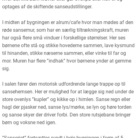
optages af de skiftende sanseudstillinger.
I midten af bygningen er alrum/cafe hvor man mødes af den
røde sansemur, som har en særlig tiltrækningskraft, muren
har også flere små vinduer i forskellige størrelser. Her ses
børnene ofte stå og stikke hovederne sammen, lave kysmund
til hinanden, stikke næserne sammen, eller vinke til far og
mor. Muren har flere ”indhak” hvor børnene ynder at gemme
sig.
I salen fører den motorisk udfordrende lange trappe op til
sansehemsen. Her er mulighed for at lægge sig ned under de
store ovenlys ”kupler” og kikke op i himlen. Sanse regn eller
hagl der pjasker ned, sanse lys/mørke, se lyn og høre torden
og sanse skyer der driver forbi. Den store rutsjebane bringer
børn og voksne ned igen.
”Sanseriet” fortsættes rundt i hele bygningen i form af 5