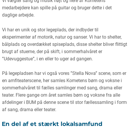
Vi vægter sang og musik højt og flere af Kometens
medarbejdere kan spille på guitar og bruger dette i det
daglige arbejde.
Vi har en unik og stor legeplads, der indbyder til
eksperimenter af motorik, natur og sanser. Vi har to shelter,
bålplads og overdækket spiseplads, disse shelter bliver flittigt
brugt af stuerne, der på skift, i sommerhalvåret er
”Udevuggestue”, i en eller to uger ad gangen.
På legepladsen har vi også vores ”Stella Nova” scene, som er
en amfiteaterscene, her samles Kometens børn og voksne i
sommerhalvåret til fælles samlinger med sang, drama eller
teater. Flere gange om året samles børn og voksne fra alle
afdelinger i BUM på denne scene til stor fællessamling i form
af sang, drama eller teater.
En del af et stærkt lokalsamfund