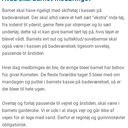
Barnet skal have rigeligt med skiftetøj i kassen på
badeværelset. Der skal altid være et helt sæt ”ekstra” inde tøj,
fra inderst til yderst, gerne flere par strømper og to sæt
undertøj, dette så vi kan give barnet tørt tøj på, hvis tøjet er
blevet vådt. Barnets evt sut og sutteklud/sovebamse skal
også være i kassen på badeværelset, ligesom sovetøj,
passende til årstiden.
Hver dag medbringes én ble, de øvrige bleer barnet har behov
for, giver Kometen. De fleste forældre tager 5 bleer med om
mandagen og putter i barnets kasse på badeværelset, så er
der bleer til hele ugen.
Overtøj og fortøj passende til vejret og årstiden, skal være i
barnets garderobe. Vi er ude i al slags vejr og går ikke af
vejen for at lege med vand. Derfor er regntøj og gummistøvler
obligatorisk.