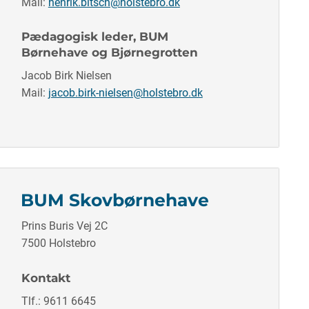
Mail:
henrik.bitsch@holstebro.dk
Pædagogisk leder, BUM
Børnehave og Bjørnegrotten
Jacob Birk Nielsen
Mail:
jacob.birk-nielsen@holstebro.dk
BUM Skovbørnehave
Prins Buris Vej 2C
7500 Holstebro
Kontakt
Tlf.: 9611 6645